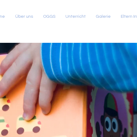
ine
Über uns
OGGS
Unterricht
Galerie
Eltern In