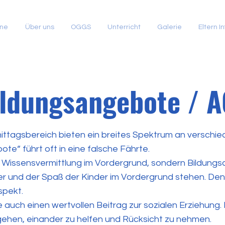
ine
Über uns
OGGS
Unterricht
Galerie
Eltern In
ldungsangebote / 
tagsbereich bieten ein breites Spektrum an verschiede
te“ führt oft in eine falsche Fährte.
ine Wissensvermittlung im Vordergrund, sondern Bildung
er und der Spaß der Kinder im Vordergrund stehen. De
spekt.
 auch einen wertvollen Beitrag zur sozialen Erziehung. 
hen, einander zu helfen und Rücksicht zu nehmen.