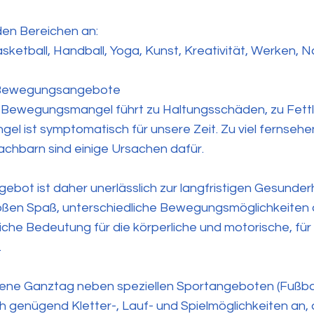
en Bereichen an:
asketball, Handball, Yoga, Kunst, Kreativität, Werken, N
s Bewegungsangebote
 Bewegungsmangel führt zu Haltungsschäden, zu Fettlei
l ist symptomatisch für unsere Zeit. Zu viel fernsehen,
hbarn sind einige Ursachen dafür.
ot ist daher unerlässlich zur langfristigen Gesunder
roßen Spaß, unterschiedliche Bewegungsmöglichkeite
he Bedeutung für die körperliche und motorische, für 
.
ene Ganztag neben speziellen Sportangeboten (Fußball
ch genügend Kletter-, Lauf- und Spielmöglichkeiten an, d