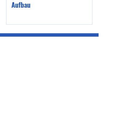
Aufbau
Kontakt
Bussardweg 16
58256 Ennepetal
Telefon:
02333 - 3024
gs-voerde@ennepetal.de